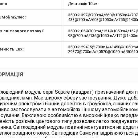
ння
Дистанція 10см:
3500K: 397@700mA/560@1050mA/70
µMol/m2/sec:
433@700mA/603@1050mA/755@1400
ія світлового потоку E
3500K: 85@700mA/121@1050mA/152
98@700mA/136@1050mA/171@1400m
3500K: 29435@700mA/41450@1050m
леність Lux:
29370@700mA/40570@1050mA/5061
ОРМАЦІЯ
одіодний модуль серії Square (квадрат) призначений для п
одіодних ламп. Має широку сферу застосування. Дуже добр
реним спектром і бічний досвітки в гроубокса, лінійних л
во застосовувати в автомобілях і іншому автомобільному
сування. Важливою особливістю є високий індекс передачі к
ність роз'ємів цангового типу дозволяє легко поєднувати
ника. Світлодіодний модуль повинні монтуватися на додат
еплопровідного клею. Світлодіоди Самсунг відрізняються 