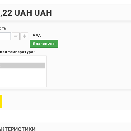
,22 UAH
UAH
ість
4
од.
В наявності
вая температура :
АКТЕРИСТИКИ