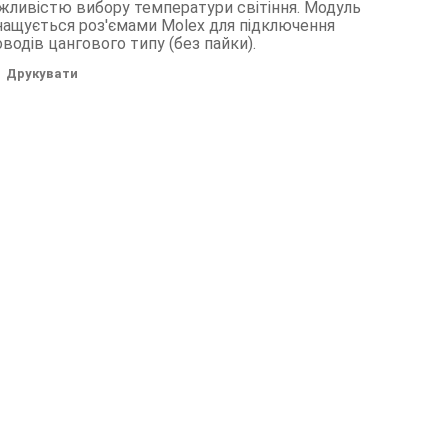
жливістю
вибору
температури
світіння
.
Модуль
нащується
роз'ємами
Molex
для
підключення
оводів
цангового
типу
(
без
пайки
)
.
Друкувати