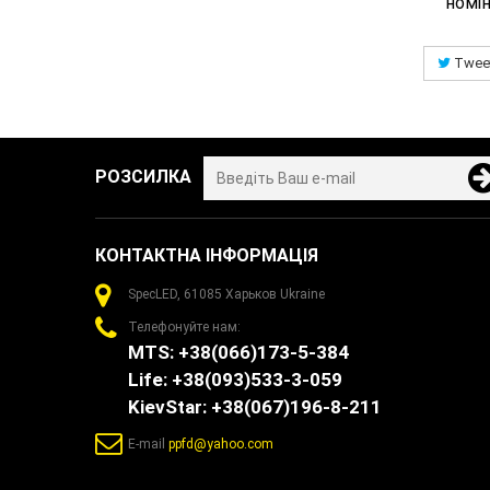
номі
Twee
РОЗСИЛКА
КОНТАКТНА ІНФОРМАЦІЯ
SpecLED, 61085 Харьков Ukraine
Телефонуйте нам:
MTS: +38(066)173-5-384
Life: +38(093)533-3-059
KievStar: +38(067)196-8-211
E-maіl
ppfd@yahoo.com