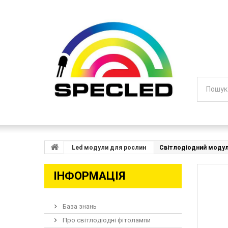
Led модули для рослин
Світлодіодний модуль
ІНФОРМАЦІЯ
База знань
Про світлодіодні фітолампи