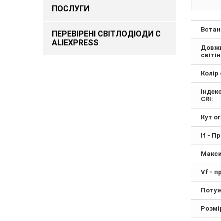
ПОСЛУГИ
Встан
ПЕРЕВІРЕНІ СВІТЛОДІОДИ С
ALIEXPRESS
Довжи
світін
Колір 
Індек
CRI:
Кут о
If - П
Макси
Vf - п
Потуж
Розмі