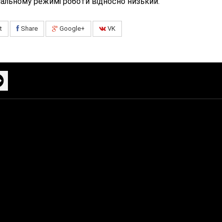
нальному режимі роботи відносно низький.
t
Share
Google+
VK