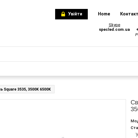
Увійти
Home
Контак
Skype
specled.com.ua
Р
 Square 3535, 3500K 6500K
Св
35
Мо
Ст
Ун