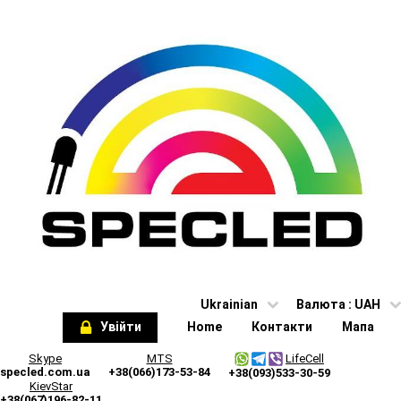
Ukrainian
Валюта :
UAH
Увійти
Home
Контакти
Мапа
Skype
MTS
LifeCell
specled.com.ua
+38(066)173-53-84
+38(093)533-30-59
KievStar
+38(067)196-82-11