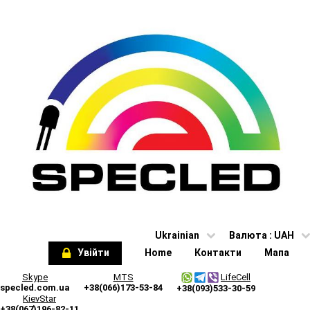
Ukrainian
Валюта :
UAH
Увійти
Home
Контакти
Мапа
Skype
MTS
LifeCell
specled.com.ua
+38(066)173-53-84
+38(093)533-30-59
KievStar
+38(067)196-82-11