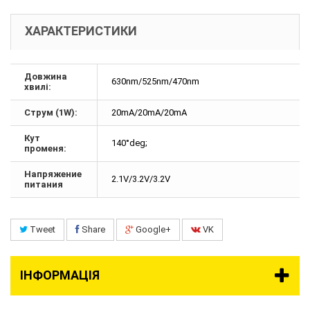
ХАРАКТЕРИСТИКИ
Довжина
630nm/525nm/470nm
хвилі:
Струм (1W):
20mA/20mA/20mA
Кут
140°deg;
променя:
Напряжение
2.1V/3.2V/3.2V
питания
Tweet
Share
Google+
VK
ІНФОРМАЦІЯ