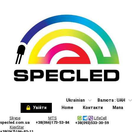
Ukrainian
Валюта :
UAH
Увійти
Home
Контакти
Мапа
Skype
MTS
LifeCell
specled.com.ua
+38(066)173-53-84
+38(093)533-30-59
KievStar
+38(067)196-82-11