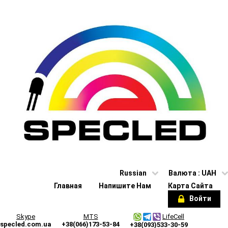
Russian
Валюта :
UAH
Главная
Напишите Нам
Карта Сайта
Войти
Skype
MTS
LifeCell
specled.com.ua
+38(066)173-53-84
+38(093)533-30-59