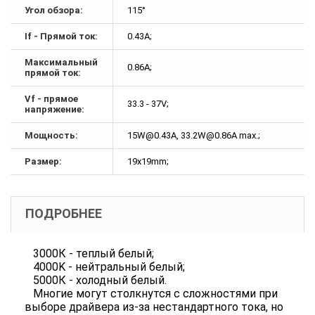
Угол обзора:
115°
If - Прямой ток:
0.43A;
Максимальный
0.86A;
прямой ток:
Vf - прямое
33.3 - 37V;
напряжение:
Мощность:
15W@0.43A, 33.2W@0.86A max.;
Размер:
19x19mm;
ПОДРОБНЕЕ
3000К - теплый белый;
4000K - нейтральный белый;
5000К - холодный белый.
Многие могут столкнутся с сложностями при
выборе драйвера из-за нестандартного тока, но