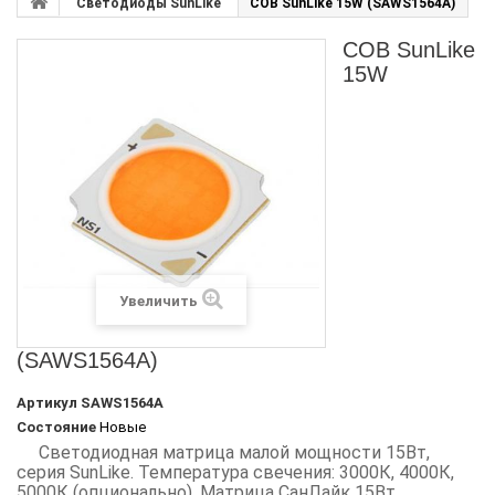
Светодиоды SunLike
COB SunLike 15W (SAWS1564A)
COB SunLike
15W
Увеличить
(SAWS1564A)
Артикул
SAWS1564A
Состояние
Новые
Светодиодная матрица малой мощности 15Вт,
серия SunLike. Температура свечения: 3000К, 4000К,
5000К (опционально). Матрица СанЛайк 15Вт