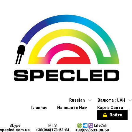
Russian
Валюта :
UAH
Главная
Напишите Нам
Карта Сайта
Войти
Skype
MTS
LifeCell
specled.com.ua
+38(066)173-53-84
+38(093)533-30-59