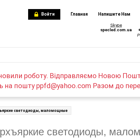
Войти
Главная
Напишите Нам
Skype
specled.com.ua
Р
новили роботу. Відправляємо Новою Пош
ь на пошту ppfd@yahoo.com Разом до пер
ъяркие светодиоды, маломощные
рхъяркие светодиоды, мало