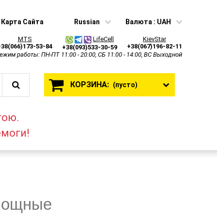
Карта Сайта
Russian
Валюта :
UAH
MTS
LifeCell
KievStar
+38(066)173-53-84
+38(067)196-82-11
+38(093)533-30-59
ежим работы: ПН-ПТ 11:00 - 20:00, СБ 11:00 - 14:00, ВС Выходной
КОРЗИНА:
(пусто)
тою.
емоги!
мощные