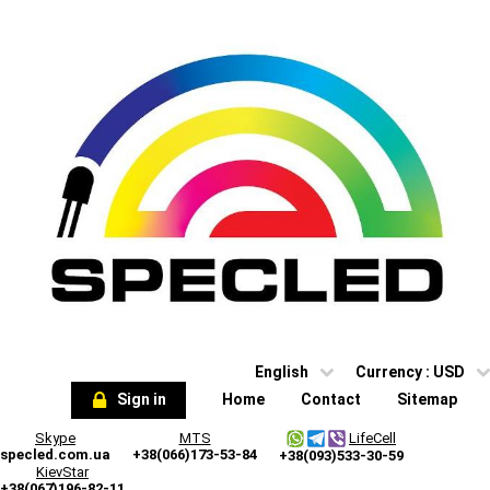
English
Currency :
USD
Sign in
Home
Contact
Sitemap
Skype
MTS
LifeCell
specled.com.ua
+38(066)173-53-84
+38(093)533-30-59
KievStar
+38(067)196-82-11