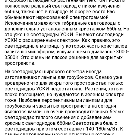
и хорошо поглощается растениями. Не стоит искать
полноспектральный светодиод с пиком излучения
660нм, таких нет в природе. И скорее всего Вас
обманывают нарисованной спектрограммой.
Исключением являются гибридные светодиоды с
дополнительно установленным кристаллом 660нм. Но
это уже не светодиоды УСКИ. Бывают светодиоды
УСКИ с расширенным спектром. Как правило, это
светодиодные матрицы у которых часть кристаллов
залита люминофором, излучающем в диапазоне 3000-
3500К. Это очень не плохое решение для закрытых
пространств.
На светодиодах широкого спектра иногда
изготавливают лампы для гроубоксов. Однако уже
проверено что для закрытого пространства только
светодиодов УСКИ недостаточно. Растения, хоть и
плохо поглощают, но нуждаются в зеленом спектре
тоже. Наиболее перспективными лампами для
гроубоксов и закрытых пространств на сегодня
являются лампы на очень производительных белых
светодиодах теплого свечения с добавлением
красных светодиодов 660нм.Светоотдача белых
светодиодов при этом составляет 140-180лм/Вт. К
таким светодиодам можно отнести некоторые