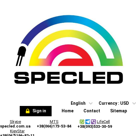
English
Currency :
USD
Sign in
Home
Contact
Sitemap
Skype
MTS
LifeCell
specled.com.ua
+38(066)173-53-84
+38(093)533-30-59
KievStar
+38(067)196-82-11